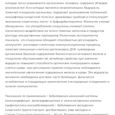
которые легко усваиваются организмом человека, содержит 18 видов
аминокислот, 8 из которых являются незаменимыми. Водоросль
помогает очищению организма, подавляет размножение патогенной
микрофлоры (кишечной палочки, дрожжевых грибков) и стимулирует
заселение кишечника лакто- и бифидобактериями. Японские ученые
обнаружили, что употребление спирулины снижает степень
токсического воздействия на почки тяжелых металлов и продуктов
распада лекарственных препаратов. Различные эксперименты
показали, что спирулина обладает способностью регулировать
иммунитет, усиливает клеточные коммуникационные процессы,
помогает иммунным клеткам распознавать ДНК чужеродных
организмов. Высокое содержание биологически активного железа в
спирулине обуславливает ее лечебные свойства при анемиях,
водоросль повышает способность организма генерировать новые
клетки крови, при регулярном приеме спирулины наблюдается
значительное увеличение содержания железа в крови. Эта водоросль
жизненно необходима для всех часто болеющих, физически
ослабленных и страдающих хроническим кислородным голоданием и
низким иммунитетом.
Показания по применению: • Заболевания иммунной системы
(иммунодефицит, железодефицитная и злокачественная анемия,
профилактика онкозаболеваний); • Заболевания желудочно-
кишечного тракта (гастрит, дисбактериоз, язва желудка и
Состав: Спирулина (водоросли) – 750 мг. Вспомогательные компоненты: