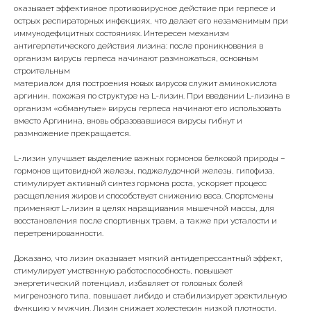
оказывает эффективное противовирусное действие при герпесе и
острых респираторных инфекциях, что делает его незаменимым при
иммунодефицитных состояниях. Интересен механизм
антигерпетического действия лизина: после проникновения в
организм вирусы герпеса начинают размножаться, основным
строительным
материалом для построения новых вирусов служит аминокислота
аргинин, похожая по структуре на L-лизин. При введении L-лизина в
организм «обманутые» вирусы герпеса начинают его использовать
вместо Аргинина, вновь образовавшиеся вирусы гибнут и
размножение прекращается.
L-лизин улучшает выделение важных гормонов белковой природы –
гормонов щитовидной железы, поджелудочной железы, гипофиза,
стимулирует активный синтез гормона роста, ускоряет процесс
расщепления жиров и способствует снижению веса. Спортсмены
применяют L-лизин в целях наращивания мышечной массы, для
восстановления после спортивных травм, а также при усталости и
перетренированности.
Доказано, что лизин оказывает мягкий антидепрессантный эффект,
стимулирует умственную работоспособность, повышает
энергетический потенциал, избавляет от головных болей
мигренозного типа, повышает либидо и стабилизирует эректильную
функцию у мужчин. Лизин снижает холестерин низкой плотности,