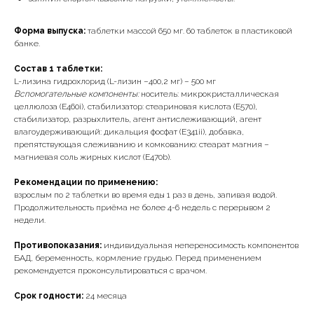
Форма выпуска:
таблетки массой 650 мг. 60 таблеток в пластиковой
банке.
Состав 1 таблетки:
L-лизина гидрохлорид (L-лизин –400,2 мг) – 500 мг
Вспомогательные компоненты:
носитель: микрокристаллическая
целлюлоза (Е460i), стабилизатор: стеариновая кислота (Е570),
стабилизатор, разрыхлитель, агент антислеживающий, агент
влагоудерживающий: дикальция фосфат (Е341ii), добавка,
препятствующая слеживанию и комкованию: стеарат магния –
магниевая соль жирных кислот (Е470b).
Рекомендации по применению:
взрослым по 2 таблетки во время еды 1 раз в день, запивая водой.
Продолжительность приёма не более 4-6 недель с перерывом 2
недели.
Противопоказания:
индивидуальная непереносимость компонентов
БАД, беременность, кормление грудью. Перед применением
рекомендуется проконсультироваться с врачом.
Срок годности:
24 месяца