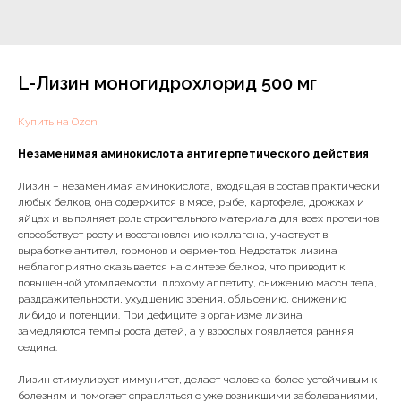
L-Лизин моногидрохлорид 500 мг
Купить на Ozon
Незаменимая аминокислота антигерпетического действия
Лизин – незаменимая аминокислота, входящая в состав практически
любых белков, она содержится в мясе, рыбе, картофеле, дрожжах и
яйцах и выполняет роль строительного материала для всех протеинов,
способствует росту и восстановлению коллагена, участвует в
выработке антител, гормонов и ферментов. Недостаток лизина
неблагоприятно сказывается на синтезе белков, что приводит к
повышенной утомляемости, плохому аппетиту, снижению массы тела,
раздражительности, ухудшению зрения, облысению, снижению
либидо и потенции. При дефиците в организме лизина
замедляются темпы роста детей, а у взрослых появляется ранняя
седина.
Лизин стимулирует иммунитет, делает человека более устойчивым к
болезням и помогает справляться с уже возникшими заболеваниями,