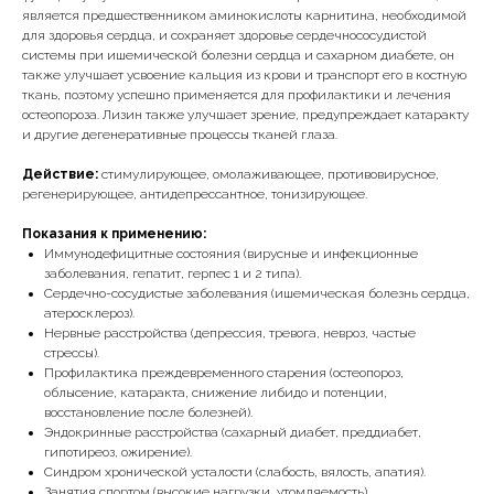
является предшественником аминокислоты карнитина, необходимой
для здоровья сердца, и сохраняет здоровье сердечнососудистой
системы при ишемической болезни сердца и сахарном диабете, он
также улучшает усвоение кальция из крови и транспорт его в костную
ткань, поэтому успешно применяется для профилактики и лечения
остеопороза. Лизин также улучшает зрение, предупреждает катаракту
и другие дегенеративные процессы тканей глаза.
Действие:
стимулирующее, омолаживающее, противовирусное,
регенерирующее, антидепрессантное, тонизирующее.
Показания к применению:
Иммунодефицитные состояния (вирусные и инфекционные
заболевания, гепатит, герпес 1 и 2 типа).
Сердечно-сосудистые заболевания (ишемическая болезнь сердца,
атеросклероз).
Нервные расстройства (депрессия, тревога, невроз, частые
стрессы).
Профилактика преждевременного старения (остеопороз,
облысение, катаракта, снижение либидо и потенции,
восстановление после болезней).
Эндокринные расстройства (сахарный диабет, преддиабет,
гипотиреоз, ожирение).
Синдром хронической усталости (слабость, вялость, апатия).
Занятия спортом (высокие нагрузки, утомляемость).