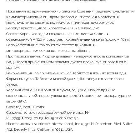
Показания по применению: • Женские болезни (предменструальный и
климактерический синдром, фиброзно-кистозная мастопатия,
менструальные спазмы, поликистоз яичников, дисгормоноз,
нерегулярность цикла, кровотечения, климакс, дис
Состав: Корень солодки гладкой – 440 мг, листья малины
обыкновенной – 320 мг, экстракт корней дудника китайского – 30 мг.
Вспомогательные компоненты: фосфат дикальция,
микрокристаллическая целлюлоза, карбонат
Противопоказания: Индивидуальная непереносимость компонентов
БАД. Перед применением рекомендуется проконсультироваться с
врачом.
Рекомендации по применению: По 1 таблетке в день во время еды.
Форма выпуска: Таблетки массой 900 мг, 60 капсул в пластиковой
банке.
Условия хранения: Хранить в сухом, защищенном от прямых
солнечных лучей, недоступном для детей месте, при температуре не
выше +25°C.
Срок годности: 2 года
Свидетельство о государственной регистра: №
RU.77.99.88.003.Е.008328.08.15 от 06.08.2015 г.
Изготовитель: «Nutricare International, Inc.», 311 N. Robertson Blvd. Suite
302, Beverly Hills, California 90211 USA.