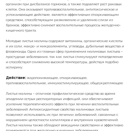
организм при дисбалансе гормонов, а также подавляет рост раковых
клеток. Она оказывает противовоспалительное, антитоксическое и
успокаивающее действие, является эффективным отхаркивающим
средством, способствующим разжижению и удалению слизи из
бронхов, эффективно снимает воспалительные процессы желудочно-
кишечного тракта.
Молодые листья малины содержат витамины, органические кислоты
и их соли, макро- и микроэлементы, углеводы, дубильные вещества и
флавоноиды. Одна из главных сфер применения малиновых листьев –
простудные заболевания, так как листья стимулируют потоотделение
и способствуют снижению высокой температуры, действуя подобно
аспирину.
Действие:
жаропонижающее, отхаркивающее,
противовоспалительное, иммуностимулирующее, общеукрепляющее.
Листья малины – отличное профилактическое средство во время
эпидемии острых респираторных инфекций, они обеспечивают
усиление терапевтического эффекта при лечении воспалительных
заболеваний. Антиоксидантные свойства малиновых листьев
позволяют использовать их при лечении заболеваний, связанных с
нарушением целостности капилляров и внутренних кровотечений.
Листья малины также обладают вяжущими свойствами и эффективно
применяются при желудочно-кишечных заболеваниях.