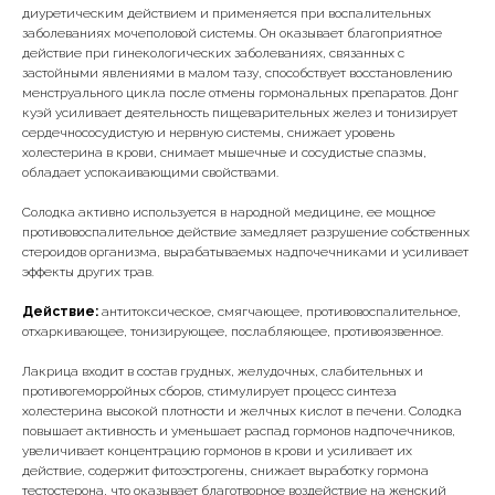
диуретическим действием и применяется при воспалительных
заболеваниях мочеполовой системы. Он оказывает благоприятное
действие при гинекологических заболеваниях, связанных с
застойными явлениями в малом тазу, способствует восстановлению
менструального цикла после отмены гормональных препаратов. Донг
куэй усиливает деятельность пищеварительных желез и тонизирует
сердечнососудистую и нервную системы, снижает уровень
холестерина в крови, снимает мышечные и сосудистые спазмы,
обладает успокаивающими свойствами.
Солодка активно используется в народной медицине, ее мощное
противовоспалительное действие замедляет разрушение собственных
стероидов организма, вырабатываемых надпочечниками и усиливает
эффекты других трав.
Действие:
антитоксическое, смягчающее, противовоспалительное,
отхаркивающее, тонизирующее, послабляющее, противоязвенное.
Лакрица входит в состав грудных, желудочных, слабительных и
противогеморройных сборов, стимулирует процесс синтеза
холестерина высокой плотности и желчных кислот в печени. Солодка
повышает активность и уменьшает распад гормонов надпочечников,
увеличивает концентрацию гормонов в крови и усиливает их
действие, содержит фитоэстрогены, снижает выработку гормона
тестостерона, что оказывает благотворное воздействие на женский